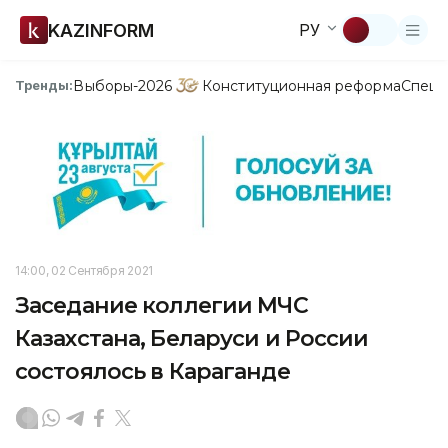
KAZINFORM
РУ
Выборы-2026
Конституционная реформа
Спецп
Тренды:
14:00, 02 Сентября 2021
Заседание коллегии МЧС
Казахстана, Беларуси и России
состоялось в Караганде