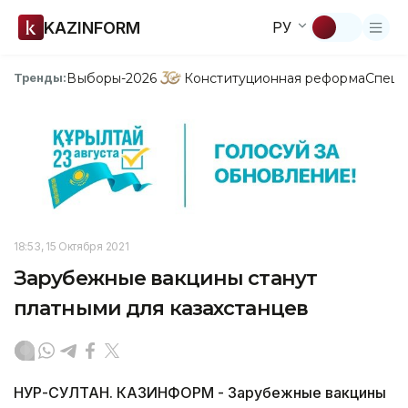
KAZINFORM
РУ
Выборы-2026
Конституционная реформа
Спецп
Тренды:
18:53, 15 Октября 2021
Зарубежные вакцины станут
платными для казахстанцев
НУР-СУЛТАН. КАЗИНФОРМ - Зарубежные вакцины