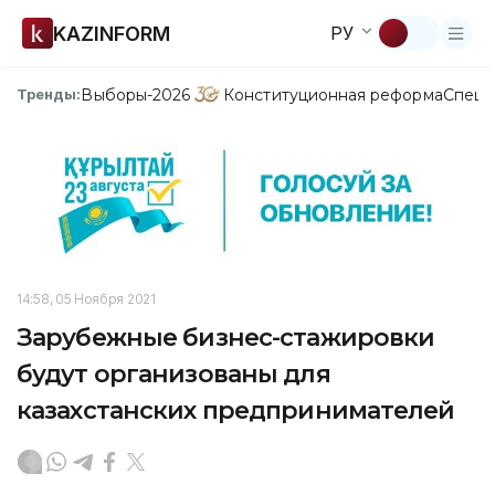
KAZINFORM
РУ
Выборы-2026
Конституционная реформа
Спецп
Тренды:
14:58, 05 Ноября 2021
Зарубежные бизнес-стажировки
будут организованы для
казахстанских предпринимателей