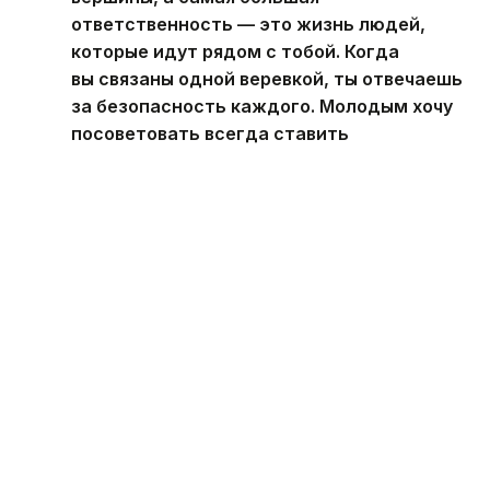
ответственность — это жизнь людей,
которые идут рядом с тобой. Когда
вы связаны одной веревкой, ты отвечаешь
за безопасность каждого. Молодым хочу
посоветовать всегда ставить
безопасность на первое место. Ни одна
вершина или достижение не стоят
человеческой жизни и здоровья, — говорит
военный альпинист.
Принцип, которого придерживается Аманжол
Рахметов, стал основой казахстанской школы
военного альпинизма. Ведь ее главная цель —
не покорение высочайших вершин, а подготовка
профессионалов, способных принимать
правильные решения в самых сложных условиях
и сохранять человеческие жизни.
Напомним, 27 марта этого года в Акорде Глава