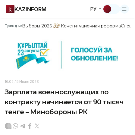
KAZINFORM
РУ
Выборы-2026
Конституционная реформа
Спецп
Тренды:
16:02, 15 Июня 2023
Зарплата военнослужащих по
контракту начинается от 90 тысяч
тенге – Минобороны РК