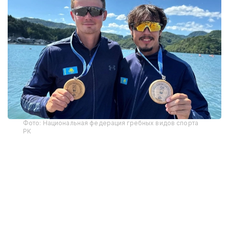
Фото: Национальная федерация гребных видов спорта
РК
В соревнованиях на байдарках среди мужчин на
дистанции 3400 метров победу одержал Кирилл
Тубаев, преодолев дистанцию за 14 минут 54,166
секунды. Вторым финишировал представитель
Южной Кореи Пак Чжу Хён, третьим — Чан Ван
Зань из Вьетнама.