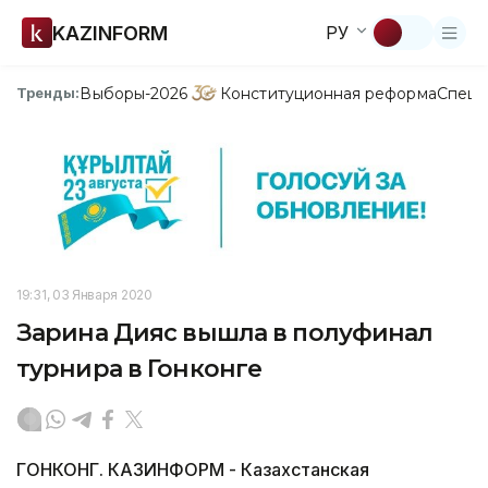
KAZINFORM
РУ
Выборы-2026
Конституционная реформа
Спецп
Тренды:
19:31, 03 Января 2020
Зарина Дияс вышла в полуфинал
турнира в Гонконге
ГОНКОНГ. КАЗИНФОРМ - Казахстанская