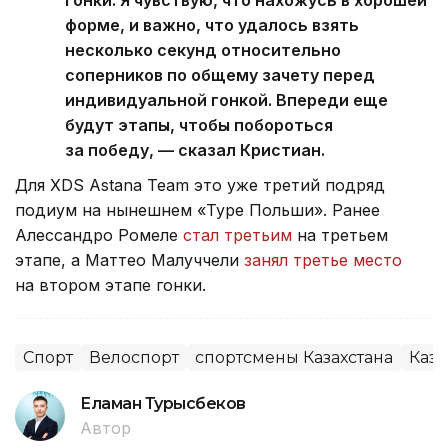
гонки. Я чувствую, что нахожусь в хорошей
форме, и важно, что удалось взять
несколько секунд относительно
соперников по общему зачету перед
индивидуальной гонкой. Впереди еще
будут этапы, чтобы побороться
за победу, — сказал Кристиан.
Для XDS Astana Team это уже третий подряд
подиум на нынешнем «Туре Польши». Ранее
Алессандро Ромеле
стал третьим
на третьем
этапе, а Маттео Малуччели
занял третье место
на втором этапе гонки.
Спорт
Велоспорт
спортсмены Казахстана
Каза
Еламан Турысбеков
Автор