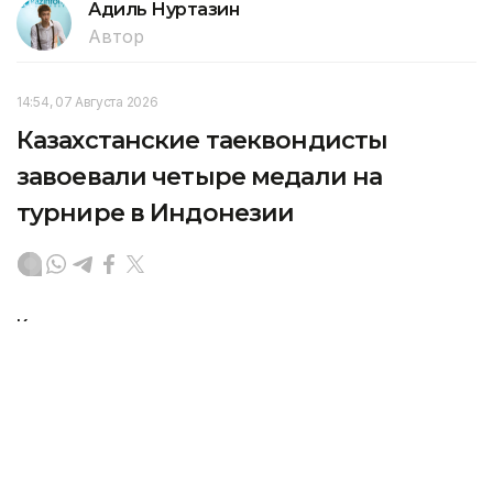
Адиль Нуртазин
Автор
14:54, 07 Августа 2026
Казахстанские таеквондисты
завоевали четыре медали на
турнире в Индонезии
Казахстанские спортсмены вошли в число
призеров международного турнира по таеквондо,
который прошел в Джакарте (Индонезия),
передает Kazinform со ссылкой на НОК.