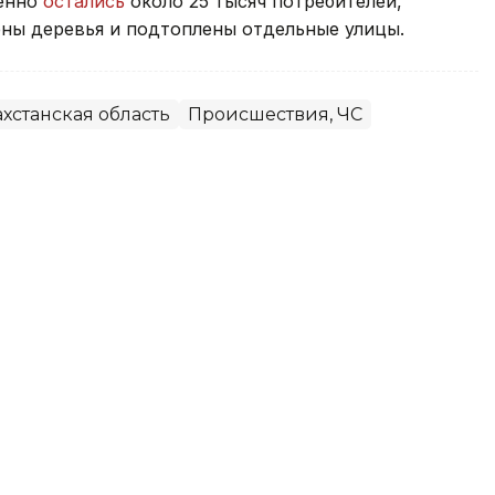
менно
остались
около 25 тысяч потребителей,
ны деревья и подтоплены отдельные улицы.
хстанская область
Происшествия, ЧС
емя рыбалки на пляже в