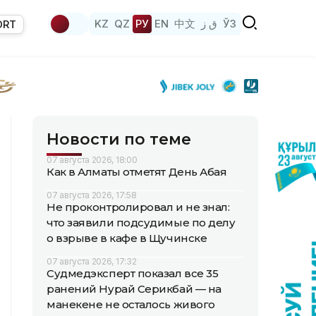
KZ
QZ
РУ
EN
中文
ق ز
ЎЗ
ORT
Новости по теме
07 августа 2026, 18:00
Как в Алматы отметят День Абая
07 августа 2026, 17:58
Не проконтролировал и не знал:
что заявили подсудимые по делу
о взрыве в кафе в Щучинске
07 августа 2026, 17:32
Судмедэксперт показал все 35
ранений Нурай Серикбай — на
манекене не осталось живого