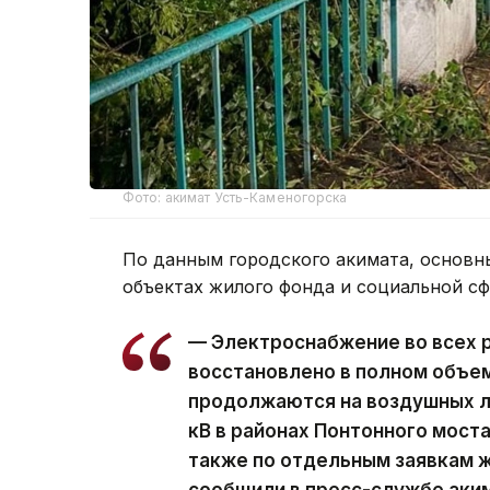
Фото: акимат Усть-Каменогорска
По данным городского акимата, основн
объектах жилого фонда и социальной с
— Электроснабжение во всех 
восстановлено в полном объе
продолжаются на воздушных ли
кВ в районах Понтонного моста
также по отдельным заявкам ж
сообщили в пресс-службе аки