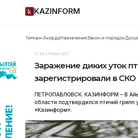
KAZINFORM
Акорда
Назначения
Закон и порядок
Дось
Тренды:
17:34, 21 Июня 2021
Заражение диких уток п
зарегистрировали в СКО
ПЕТРОПАВЛОВСК. КАЗИНФОРМ – В Айы
области подтвердился птичий грипп 
«Казинформ».