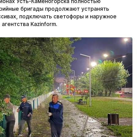
йонах Усть-Каменогорска полностью
варийные бригады продолжают устранять
ссивах, подключать светофоры и наружное
агентства Kazinform.