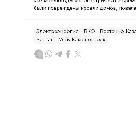
Из-за непогоды без электричества вре
были повреждены кровли домов, повале
Электроэнергия
ВКО
Восточно-Каза
Ураган
Усть-Каменогорск
Руслан Мухамедьяров
Автор
08:30, 06 Августа 2026
Ребенок пострадал во вр