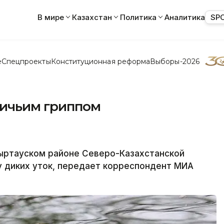
В мире
Казахстан
Политика
Аналитика
SP
е
Спецпроекты
Конституционная реформа
Выборы-2026
тичьим гриппом
ртауском районе Северо-Казахстанской
у диких уток, передает корреспондент МИА