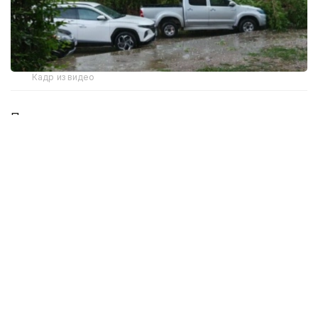
Кадр из видео
По данным городского акимата, во время шторма
только на центральных улицах города ветер
повалил 15 деревьев. Часть из них рухнула на
припаркованный транспорт.
— В полицию пока поступило 17 обращений
от автовладельцев, чьи машины получили
повреждения в результате падения
деревьев, — сообщили в пресс-службе
департамента полиции ВКО.
При этом не исключено, что еще не все
владельцы пострадавших авто заявили о факте