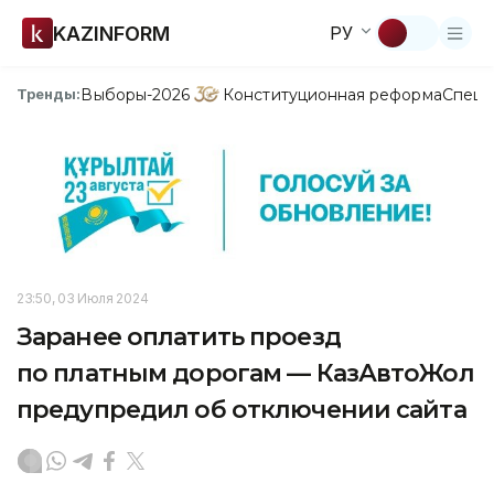
KAZINFORM
РУ
Выборы-2026
Конституционная реформа
Спецп
Тренды:
23:50, 03 Июля 2024
Заранее оплатить проезд
по платным дорогам — КазАвтоЖол
предупредил об отключении сайта