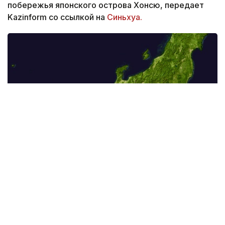
побережья японского острова Хонсю, передает
Kazinform со ссылкой на
Синьхуа.
Фото: commons.wikimedia.org
По предварительным данным Немецкого
исследовательского центра геонаук
(GFZ), эпицентр подземных толчков был
зафиксирован в точке с координатами 40,17