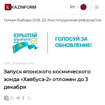
KAZINFORM
РУ
Выборы-2026
Конституционная реформа
Спецп
Тренды:
13:48, 30 Ноября 2014
Запуск японского космического
зонда «Хаябуса-2» отложен до 3
декабря