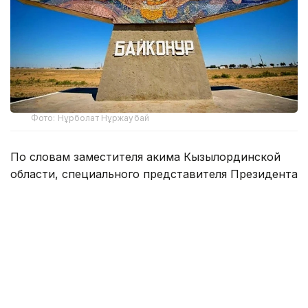
Фото: Нұрболат Нұржаубай
По словам заместителя акима Кызылординской
области, специального представителя Президента
РК на комплексе «Байконур» Кайрата Нуртая,
во всех школах города обучаются 7390 учащихся.
В школах Российской Федерации учатся 2484
ребенка, из которых 698 — граждане Республики
Казахстан. Число же обучающихся
в казахстанских школах составляет 4906 человек.
В этой связи возникает вопрос: «Смогут ли наши