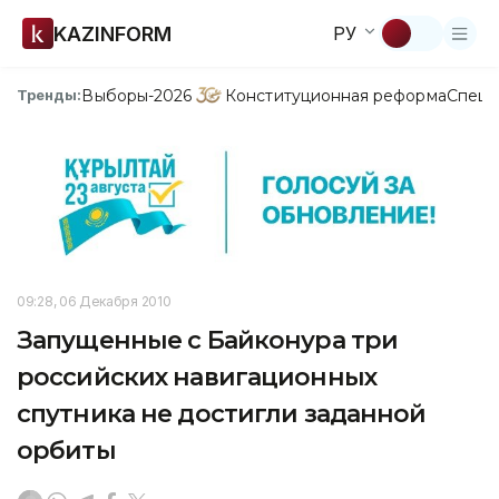
KAZINFORM
РУ
Выборы-2026
Конституционная реформа
Спецп
Тренды:
09:28, 06 Декабря 2010
Запущенные с Байконура три
российских навигационных
спутника не достигли заданной
орбиты