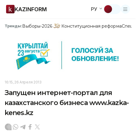
KAZINFORM
РУ
Выборы-2026
Конституционная реформа
Спецп
Тренды:
16:15, 26 Апреля 2013
Запущен интернет-портал для
казахстанского бизнеса www.kazka-
kenes.kz