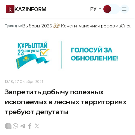
KAZINFORM
РУ
Выборы-2026
Конституционная реформа
Спецп
Тренды:
13:18, 27 Октября 2021
Запретить добычу полезных
ископаемых в лесных территориях
требуют депутаты