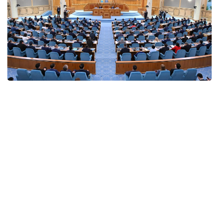
Фото: Мажилис
По словам Кошанова, нынешняя сессия стала
одной из важнейших в современной истории
казахстанского парламентаризма. Он напомнил,
что Президент Касым-Жомарт Токаев на
открытии сессии определил стратегические
направления развития страны, а депутаты
обеспечили их законодательную реализацию.
В частности, для реализации новой Конституции
были приняты обновленные законы «О