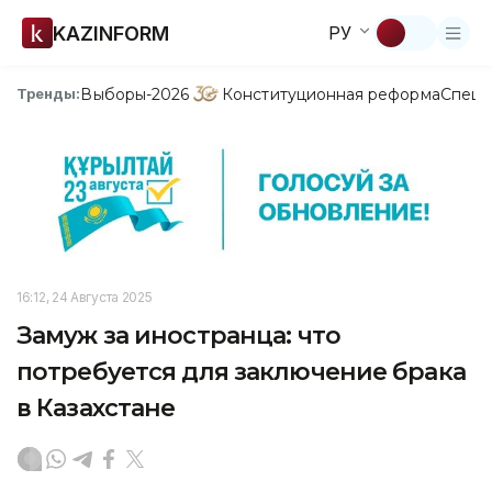
KAZINFORM
РУ
Выборы-2026
Конституционная реформа
Спецп
Тренды:
16:12, 24 Августа 2025
Замуж за иностранца: что
потребуется для заключение брака
в Казахстане