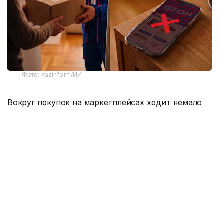
Фото: Kazinform/ИИ
Вокруг покупок на маркетплейсах ходит немало
баек, и одна из них звучит весьма убедительно –
если слишком часто отправлять заказы обратно,
однажды площадка сочтет клиента невыгодным и
закроет ему доступ к аккаунту. Одни
воспринимают это как негласное правило, другие
с недовольством считают, что это попытка
отпугнуть покупателей от законных возвратов.
Мы решили разобраться, существует ли такой
предел на самом деле и что действительно может