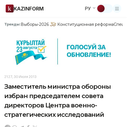
KAZINFORM
РУ
Выборы-2026
Конституционная реформа
Спецп
Тренды:
21:27, 30 Июля 2013
Заместитель министра обороны
избран председателем совета
директоров Центра военно-
стратегических исследований