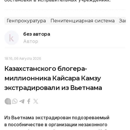
Генпрокуратура
Пенитенциарная система
Зак
без автора
Автор
18:16, 06 Августа 2026
Казахстанского блогера-
миллионника Кайсара Камзу
экстрадировали из Вьетнама
Из Вьетнама экстрадирован подозреваемый
в пособничестве в организации незаконного