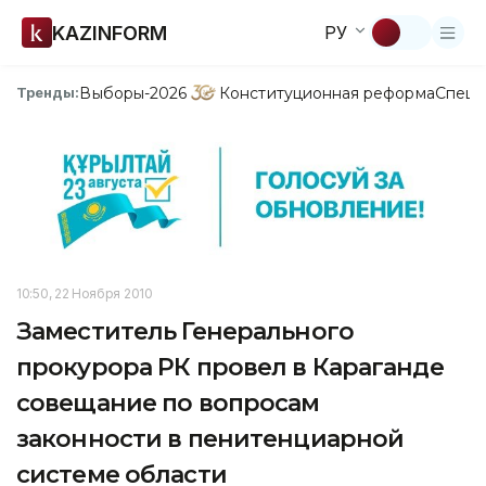
KAZINFORM
РУ
Выборы-2026
Конституционная реформа
Спецп
Тренды:
10:50, 22 Ноября 2010
Заместитель Генерального
прокурора РК провел в Караганде
совещание по вопросам
законности в пенитенциарной
системе области