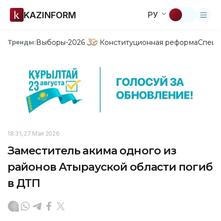
KAZINFORM
РУ
Выборы-2026
Конституционная реформа
Спецп
Тренды:
18:31, 27 Мая 2026
Заместитель акима одного из
районов Атырауской области погиб
в ДТП