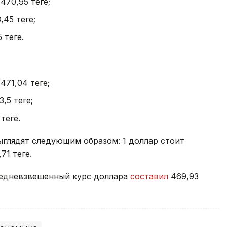
 470,95 теңге;
,45 теңге;
теңге.
471,04 теңге;
,5 теңге;
теңге.
ыглядят следующим образом: 1 доллар стоит
71 теңге.
средневзвешенный курс доллара
составил
469,93