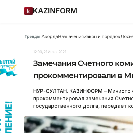
KAZINFORM
Акорда
Назначения
Закон и порядок
Дось
Тренды:
12:09, 21 Июня 2021
Замечания Счетного коми
прокомментировали в М
НУР-СУЛТАН. КАЗИНФОРМ – Министр 
прокомментировал замечания Счетно
государственного долга, передает 