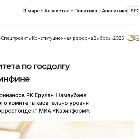
В мире
Казахстан
Политика
Аналитика
SP
е
Спецпроекты
Конституционная реформа
Выборы-2026
тета по госдолгу
инфине
финансов РК Ерулан Жамаубаев
го комитета касательно уровня
корреспондент МИА «Казинформ».