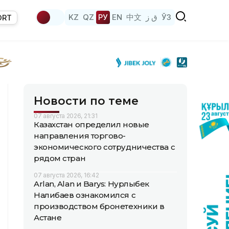
KZ
QZ
РУ
EN
中文
ق ز
ЎЗ
ORT
Новости по теме
07 августа 2026, 21:31
Казахстан определил новые
направления торгово-
экономического сотрудничества с
рядом стран
07 августа 2026, 16:42
Arlan, Alan и Barys: Нурлыбек
Налибаев ознакомился с
производством бронетехники в
Астане