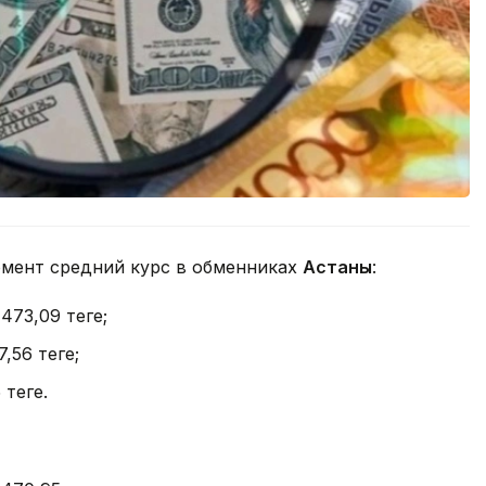
омент средний курс в обменниках
Астаны
:
 473,09 теңге;
7,56 теңге;
теңге.