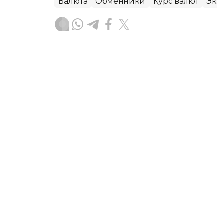
Валюта
Обменники
Курс валют
Эк
Данира Искакова
Автор
23:15, 07 Августа 2026
Цены на нефть выросли 
Ормузского пролива
Мировые цены на нефть выросли в пя
переговоров США и Ирана и новых ри
пролив, передает агентство Kazinfor