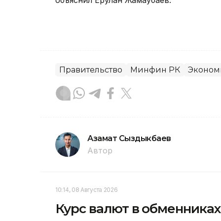
объяснил Ерулан Жамаубаев.
Правительство
Минфин РК
Эконом
Азамат Сыздыкбаев
Автор
10:14, 08 Августа 2026
Курс валют в обменниках