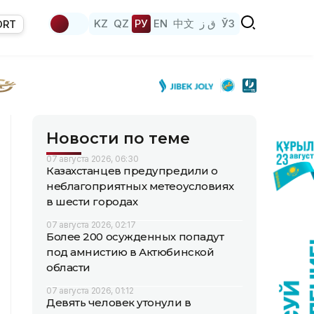
KZ
QZ
РУ
EN
中文
ق ز
ЎЗ
ORT
Новости по теме
07 августа 2026, 06:30
Казахстанцев предупредили о
неблагоприятных метеоусловиях
в шести городах
07 августа 2026, 02:17
Более 200 осужденных попадут
под амнистию в Актюбинской
области
07 августа 2026, 01:12
Девять человек утонули в