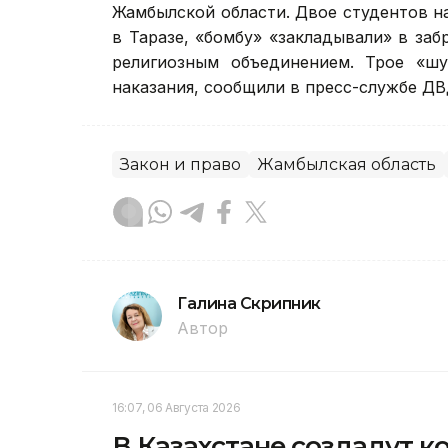
Жамбылской области. Двое студентов н
в Таразе, «бомбу» «закладывали» в за
религиозным объединением. Трое «ш
наказания, сообщили в пресс-службе ДВ
Закон и право
Жамбылская область
Галина Скрипник
Автор
16:07, 06 Августа 2026
В Казахстане создадут 