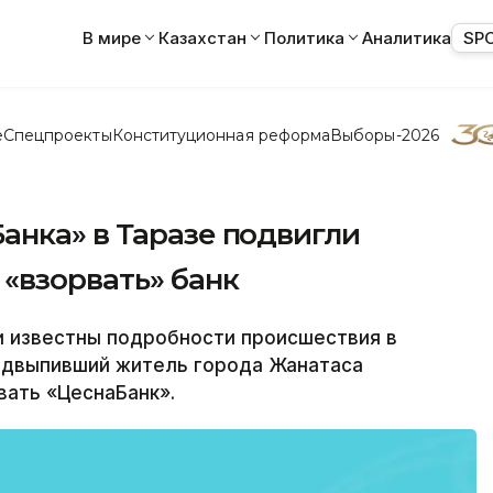
В мире
Казахстан
Политика
Аналитика
SP
е
Спецпроекты
Конституционная реформа
Выборы-2026
анка» в Таразе подвигли
«взорвать» банк
и известны подробности происшествия в
подвыпивший житель города Жанатаса
ать «ЦеснаБанк».