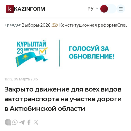
KAZINFORM
РУ
Выборы-2026
Конституционная реформа
Спецп
Тренды:
16:12, 09 Марта 2015
Закрыто движение для всех видов
автотранспорта на участке дороги
в Актюбинской области