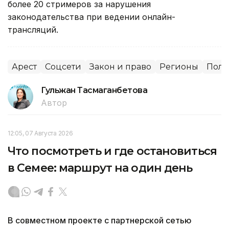
более 20 стримеров за нарушения
законодательства при ведении онлайн-
трансляций.
Арест
Соцсети
Закон и право
Регионы
Пол
Гульжан Тасмаганбетова
Автор
12:05, 07 Августа 2026
Что посмотреть и где остановиться
в Семее: маршрут на один день
В совместном проекте с партнерской сетью