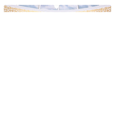
Фото: Мажилис
По словам Кошанова, нынешняя сессия стала
одной из важнейших в современной истории
казахстанского парламентаризма. Он напомнил,
что Президент Касым-Жомарт Токаев на
открытии сессии определил стратегические