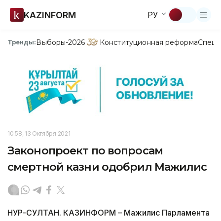
KAZINFORM
РУ
Выборы-2026
Конституционная реформа
Спецп
Тренды:
10:58, 13 Октября 2021
Законопроект по вопросам
смертной казни одобрил Мажилис
НУР-СУЛТАН. КАЗИНФОРМ – Мажилис Парламента