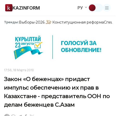
KAZINFORM
РУ
Выборы-2026
Конституционная реформа
Спецп
Тренды:
17:56, 18 Марта 2010
Закон «О беженцах» придаст
импульс обеспечению их прав в
Казахстане - представитель ООН по
делам беженцев С.Азам