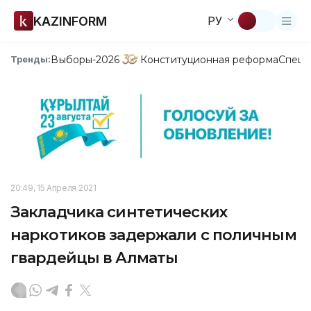
KAZINFORM
РУ
Выборы-2026
Конституционная реформа
Спецп
Тренды:
20:49, 15 Апреля 2021
Закладчика синтетических
наркотиков задержали с поличным
гвардейцы в Алматы