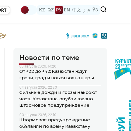
KZ
QZ
РУ
EN
中文
ق ز
ЎЗ
ORT
Новости по теме
05 августа 2026, 14:20
От +22 до +42: Казахстан ждут
грозы, град и новая волна жары
04 августа 2026, 22:23
Сильные дожди и грозы накроют
часть Казахстана: опубликовано
штормовое предупреждение
03 августа 2026, 22:10
Штормовое предупреждение
объявили по всему Казахстану