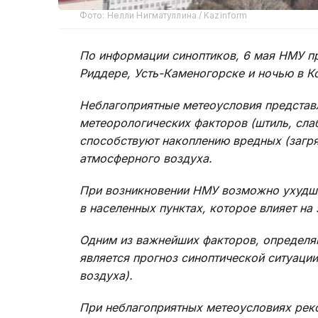
Фото: Нелли Нигматуллина / Kazinform
По информации синоптиков, 6 мая НМУ пр
Риддере, Усть-Каменогорске
и ночью в К
Неблагоприятные метеоусловия представ
метеорологических факторов (штиль, слаб
способствуют накоплению вредных (загр
атмосферного воздуха.
При возникновении НМУ возможно ухудше
в населенных пунктах, которое влияет на
Одним из важнейших факторов, определя
является прогноз синоптической ситуации
воздуха).
При неблагоприятных метеоусловиях рек