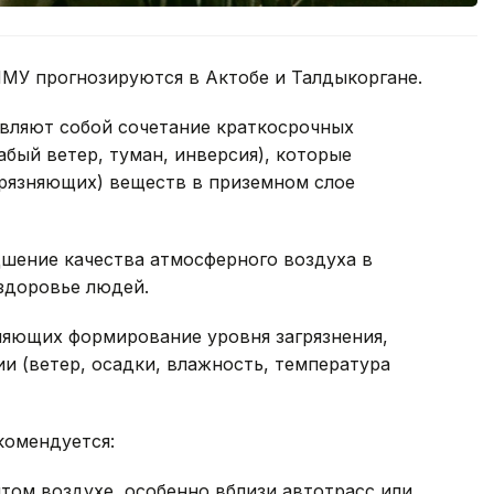
НМУ прогнозируются в Актобе и Талдыкоргане.
вляют собой сочетание краткосрочных
абый ветер, туман, инверсия), которые
рязняющих) веществ в приземном слое
шение качества атмосферного воздуха в
 здоровье людей.
яющих формирование уровня загрязнения,
ии (ветер, осадки, влажность, температура
комендуется:
том воздухе, особенно вблизи автотрасс или