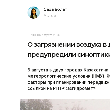
Сара Болат
Автор
06:30, 06 Августа 2026
О загрязнении воздуха в 
предупредили синоптик
6 августа в двух городах Казахстан
метеорологические условия (НМУ). 
факторы при планировании передвиже
ссылкой на РГП «Казгидромет».