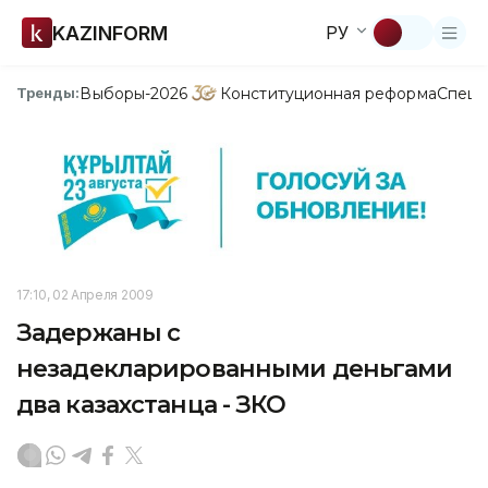
KAZINFORM
РУ
Выборы-2026
Конституционная реформа
Спецп
Тренды:
17:10, 02 Апреля 2009
Задержаны с
незадекларированными деньгами
два казахстанца - ЗКО