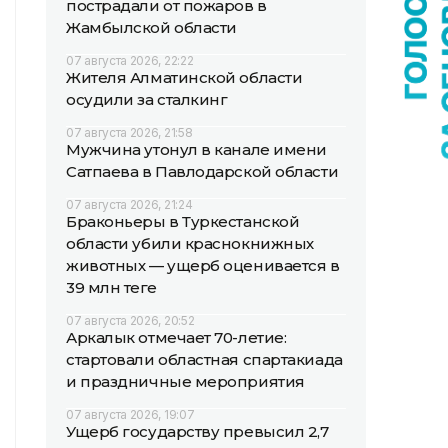
пострадали от пожаров в
Жамбылской области
07 августа 2026, 22:22
Жителя Алматинской области
осудили за сталкинг
07 августа 2026, 21:58
Мужчина утонул в канале имени
Сатпаева в Павлодарской области
07 августа 2026, 21:24
Браконьеры в Туркестанской
области убили краснокнижных
животных — ущерб оценивается в
39 млн теңге
07 августа 2026, 20:52
Аркалык отмечает 70-летие:
стартовали областная спартакиада
и праздничные мероприятия
07 августа 2026, 19:07
Ущерб государству превысил 2,7