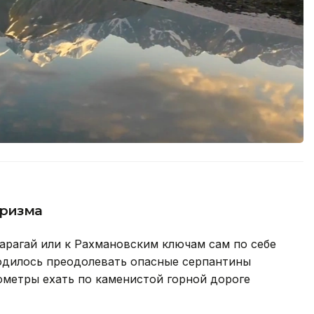
уризма
Карагай или к Рахмановским ключам сам по себе
одилось преодолевать опасные серпантины
ометры ехать по каменистой горной дороге