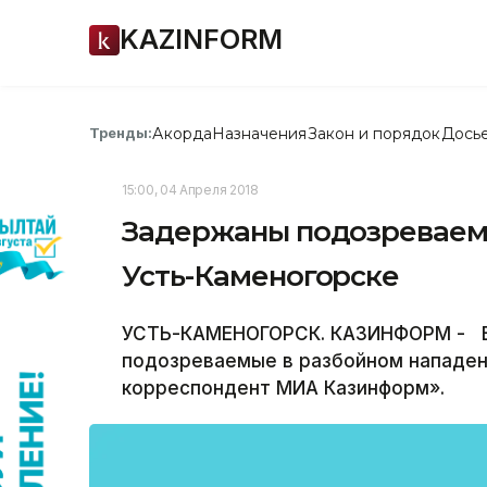
KAZINFORM
Акорда
Назначения
Закон и порядок
Дось
Тренды:
15:00, 04 Апреля 2018
Задержаны подозреваемы
Усть-Каменогорске
УСТЬ-КАМЕНОГОРСК. КАЗИНФОРМ - В
подозреваемые в разбойном нападен
корреспондент МИА Казинформ».