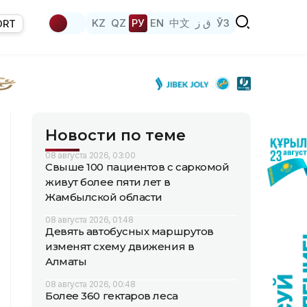
KZ
QZ
РУ
EN
中文
ق ز
ЎЗ
ORT
Новости по теме
08 августа 2026, 03:00
Свыше 100 пациентов с саркомой
живут более пяти лет в
Жамбылской области
08 августа 2026, 01:48
Девять автобусных маршрутов
изменят схему движения в
Алматы
08 августа 2026, 00:48
Более 360 гектаров леса