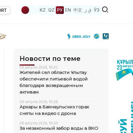
KZ
QZ
РУ
EN
中文
ق ز
ЎЗ
ORT
Новости по теме
06 августа 2026, 16:42
Жителей сел области Ұлытау
обеспечили питьевой водой
благодаря возвращенным
активам
06 августа 2026, 16:38
Архары в Баянаульских горах
сняты на видео с дрона
06 августа 2026, 16:30
За незаконный забор воды в ВКО