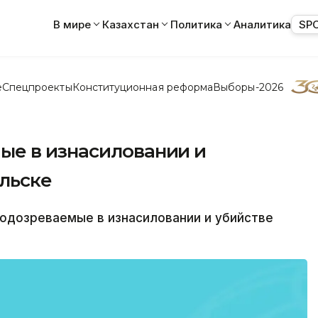
В мире
Казахстан
Политика
Аналитика
SP
е
Спецпроекты
Конституционная реформа
Выборы-2026
ые в изнасиловании и
льске
дозреваемые в изнасиловании и убийстве