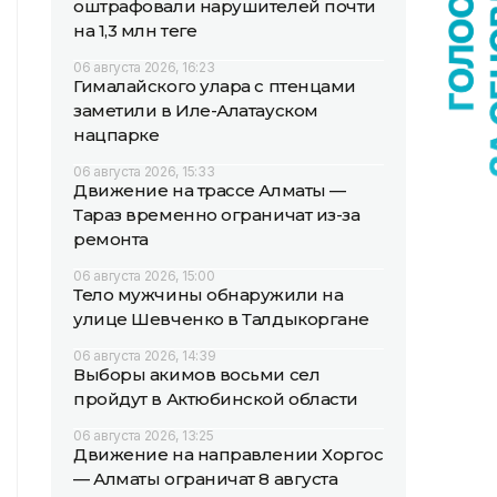
оштрафовали нарушителей почти
на 1,3 млн теңге
06 августа 2026, 16:23
Гималайского улара с птенцами
заметили в Иле-Алатауском
нацпарке
06 августа 2026, 15:33
Движение на трассе Алматы —
Тараз временно ограничат из-за
ремонта
06 августа 2026, 15:00
Тело мужчины обнаружили на
улице Шевченко в Талдыкоргане
06 августа 2026, 14:39
Выборы акимов восьми сел
пройдут в Актюбинской области
06 августа 2026, 13:25
Движение на направлении Хоргос
— Алматы ограничат 8 августа