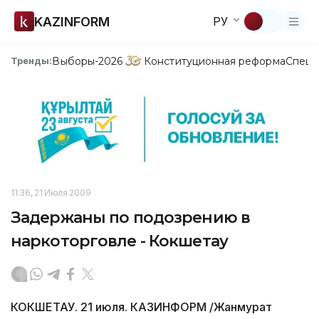
KAZINFORM
РУ
Выборы-2026
Конституционная реформа
Спецп
Тренды:
11:36, 21 Июля 2009
Задержаны по подозрению в
наркоторговле - Кокшетау
КОКШЕТАУ. 21 июля. КАЗИНФОРМ /Жанмурат