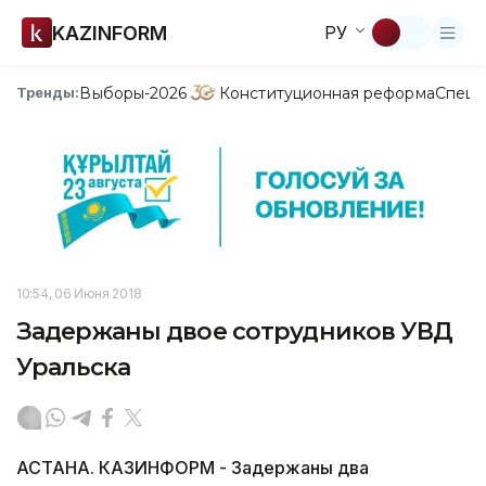
KAZINFORM
РУ
Выборы-2026
Конституционная реформа
Спецп
Тренды:
10:54, 06 Июня 2018
Задержаны двое сотрудников УВД
Уральска
АСТАНА. КАЗИНФОРМ - Задержаны два