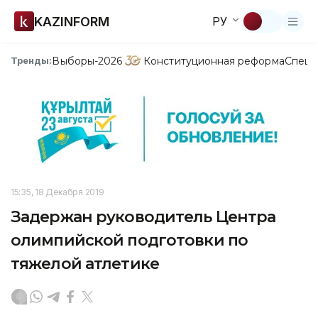
KAZINFORM
РУ
Выборы-2026
Конституционная реформа
Спецп
Тренды:
15:35, 18 Декабря 2019
Задержан руководитель Центра
олимпийской подготовки по
тяжелой атлетике