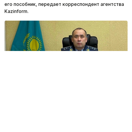
его пособник, передает корреспондент агентства
Kazinform.
Фото: facebook.com @Adal.advokat.kensesi
Специализированный межрайонный суд
по уголовным делам Шымкента вынес приговор
бывшему начальнику управления полиции Аль-
Фарабийского района Батыру Мирзакельдиеву