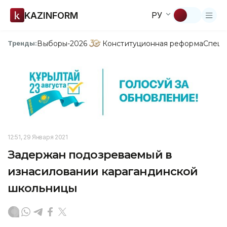
KAZINFORM
РУ
Выборы-2026
Конституционная реформа
Спецп
Тренды:
12:51, 29 Января 2021
Задержан подозреваемый в
изнасиловании карагандинской
школьницы