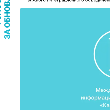
важного интеграционного объединен