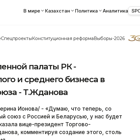
В мире
Казахстан
Политика
Аналитика
SP
е
Спецпроекты
Конституционная реформа
Выборы-2026
енной палаты РК -
го и среднего бизнеса в
юза - Т.Жданова
ерина Ионова/ - «Думаю, что теперь, со
й союз с Россией и Беларусью, у нас будет
сказала вице-президент Торгово-
анова, комментируя создание этого, столь