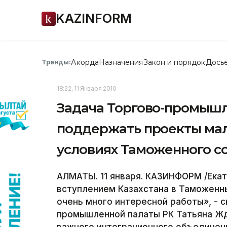
KAZINFORM
Акорда
Назначения
Закон и порядок
Дось
Тренды:
18:22, 11 Января 2010
Задача Торгово-промышл
поддержать проекты мало
условиях Таможенного со
АЛМАТЫ. 11 января. КАЗИНФОРМ /Екат
вступлением Казахстана в Таможенны
очень много интересной работы», - 
промышленной палаты РК Татьяна Жд