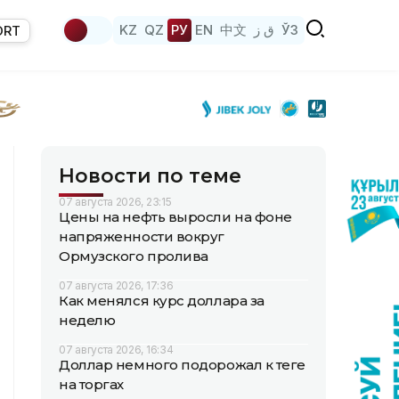
KZ
QZ
РУ
EN
中文
ق ز
ЎЗ
ORT
Новости по теме
07 августа 2026, 23:15
Цены на нефть выросли на фоне
напряженности вокруг
Ормузского пролива
07 августа 2026, 17:36
Как менялся курс доллара за
неделю
07 августа 2026, 16:34
Доллар немного подорожал к теңге
на торгах