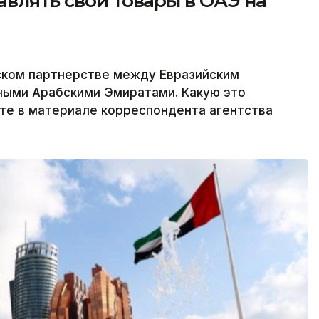
авлять свои товары в ОАЭ на
ком партнерстве между Евразийским
ыми Арабскими Эмиратами. Какую это
йте в материале корреспондента агентства