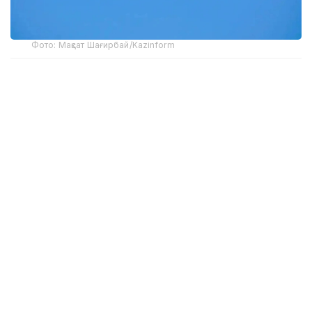
Фото: Мақсат Шағирбай/Kazinform
Самолет пришлось вернуть к терминалу,
а возникшая задержка привела к тому, что
аэропорт закрыл взлетно-посадочную полосу
до его вылета.
Как сообщили в Porter Airlines в воскресенье,
родитель и члены экипажа несколько раз
пытались усадить ребенка и пристегнуть его
ремнем безопасности, однако сделать этого
не удалось. В итоге самолет вернули к терминалу
международного аэропорта Виктории
в Британской Колумбии, где родитель с ребенком
и их багажом покинули борт.
Рейс, следовавший в Торонто в четверг,