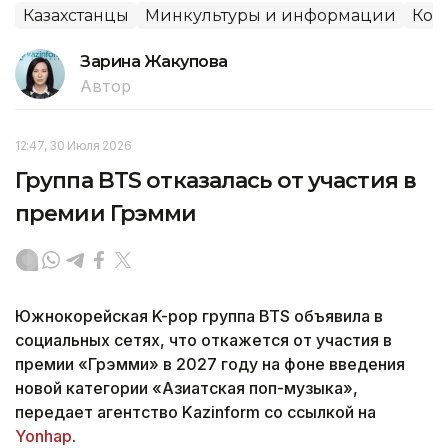
Казахстанцы
Минкультуры и информации
Кон
Зарина Жакупова
Автор
12:47, 30 Июля 2026
Группа BTS отказалась от участия в
премии Грэмми
Южнокорейская K-pop группа BTS объявила в
социальных сетях, что откажется от участия в
премии «Грэмми» в 2027 году на фоне введения
новой категории «Азиатская поп-музыка»,
передает агентство Kazinform со ссылкой на
Yonhap
.