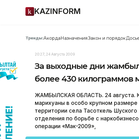
KAZINFORM
Акорда
Назначения
Закон и порядок
Дось
Тренды:
20:27, 24 Августа 2009
За выходные дни жамбы
более 430 килограммов 
ЖАМБЫЛСКАЯ ОБЛАСТЬ. 24 августа. К
марихуаны в особо крупном размере 
территории села Тасоткель Шуского
отделения по борьбе с наркобизнес
операции «Мак-2009»,