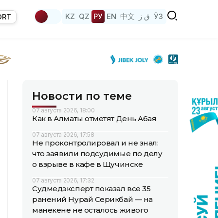
KZ
QZ
РУ
EN
中文
ق ز
ЎЗ
ORT
Новости по теме
07 августа 2026, 18:00
Как в Алматы отметят День Абая
07 августа 2026, 17:58
Не проконтролировал и не знал:
что заявили подсудимые по делу
о взрыве в кафе в Щучинске
07 августа 2026, 17:32
Судмедэксперт показал все 35
ранений Нурай Серикбай — на
манекене не осталось живого