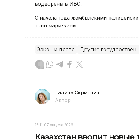
водворены в ИВС.
C начала года жамбылскими полицейским
тонн марихуаны.
Закон и право
Другие государствен
Галина Скрипник
Автор
16:11, 07 Августа 2026
Казахстан вводит новые