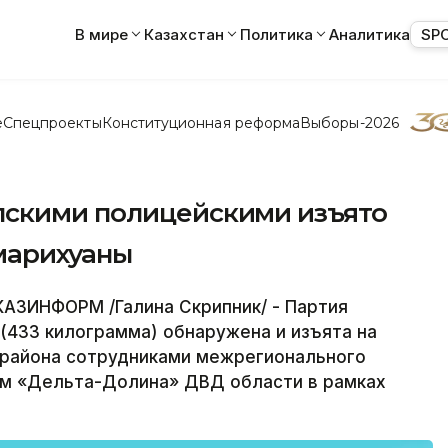
В мире
Казахстан
Политика
Аналитика
SP
е
Спецпроекты
Конституционная реформа
Выборы-2026
лскими полицейскими изъято
марихуаны
АЗИНФОРМ /Галина Скрипник/ - Партия
(433 килограмма) обнаружена и изъята на
 района сотрудниками межрегионального
ом «Дельта-Долина» ДВД области в рамках