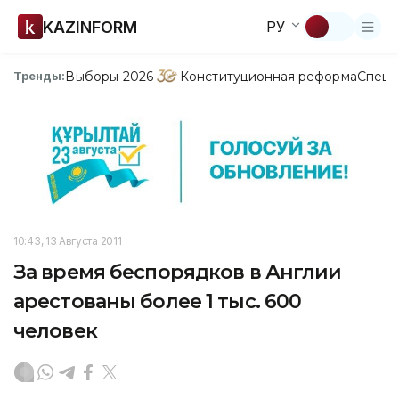
KAZINFORM
РУ
Выборы-2026
Конституционная реформа
Спецп
Тренды:
10:43, 13 Августа 2011
За время беспорядков в Англии
арестованы более 1 тыс. 600
человек