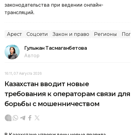
законодательства при ведении онлайн-
трансляций.
Арест
Соцсети
Закон и право
Регионы
Пол
Гульжан Тасмаганбетова
Автор
16:11, 07 Августа 2026
Казахстан вводит новые
требования к операторам связи для
борьбы с мошенничеством
В Казахстане утверждены новые правила