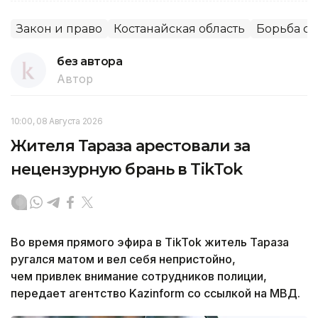
Закон и право
Костанайская область
Борьба с 
без автора
Автор
10:00, 08 Августа 2026
Жителя Тараза арестовали за
нецензурную брань в TikTok
Во время прямого эфира в TikTok житель Тараза
ругался матом и вел себя непристойно,
ч
ем привлек внимание сотрудников полиции,
передает агентство Kazinform со ссылкой на МВД.