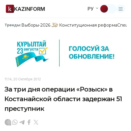
KAZINFORM
РУ
Выборы-2026
Конституционная реформа
Спецп
Тренды:
11:14, 20 Октября 2012
За три дня операции «Розыск» в
Костанайской области задержан 51
преступник