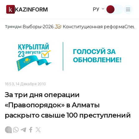
KAZINFORM
РУ
Выборы-2026
Конституционная реформа
Спецп
Тренды:
16:53, 14 Декабря 2010
За три дня операции
«Правопорядок» в Алматы
раскрыто свыше 100 преступлений