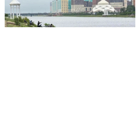
Фото: акимат Астаны
По данным ведомства, ребёнок по
неосторожности зацепил голову рыболовным
крючком. Находившиеся поблизости спасатели,
дежурившие на модульной капсуле, оперативно
оказали пострадавшему первую помощь до
прибытия бригады скорой медицинской помощи.