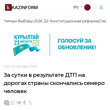
KAZINFORM
РУ
Выборы-2026
Конституционная реформа
Спецп
Тренды:
11:22, 12 Сентября 2009
За сутки в результате ДТП на
дорогах страны скончались семеро
человек