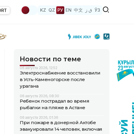
KZ
QZ
РУ
EN
中文
ق ز
ЎЗ
ORT
Новости по теме
06 августа 2026, 12:52
Электроснабжение восстановили
в Усть-Каменогорске после
урагана
06 августа 2026, 08:30
Ребенок пострадал во время
рыбалки на пляже в Астане
06 августа 2026, 01:36
При пожаре в донерной Актобе
эвакуировали 14 человек, включая