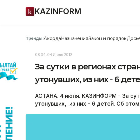
KAZINFORM
Акорда
Назначения
Закон и порядок
Дось
Тренды:
08:34, 04 Июля 2012
За сутки в регионах стр
утонувших, из них - 6 дет
АСТАНА. 4 июля. КАЗИНФОРМ - За сут
утонувших, из них - 6 детей. Об эт