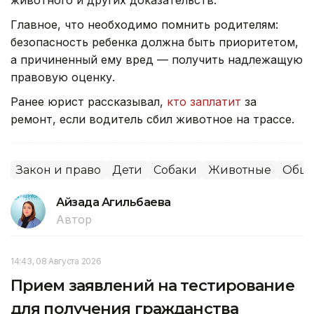
животного и других доказательств.
Главное, что необходимо помнить родителям:
безопасность ребенка должна быть приоритетом,
а причиненный ему вред — получить надлежащую
правовую оценку.
Ранее юрист рассказывал,
кто заплатит
за
ремонт, если водитель сбил животное на трассе.
Закон и право
Дети
Собаки
Животные
Обще
Айзада Агильбаева
Автор
14:43, 08 Августа 2026
Прием заявлений на тестирование
для получения гражданства