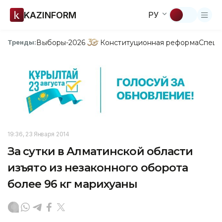
KAZINFORM
РУ
Выборы-2026
Конституционная реформа
Спецп
Тренды:
19:36, 23 Января 2014
За сутки в Алматинской области
изъято из незаконного оборота
более 96 кг марихуаны