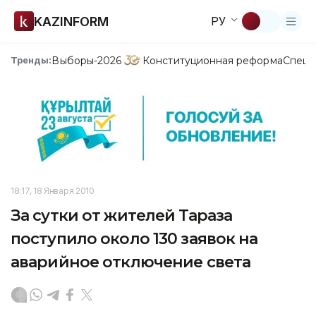
KAZINFORM
РУ
Выборы-2026
Конституционная реформа
Спецп
Тренды:
18:17, 18 Января 2010
За сутки от жителей Тараза
поступило около 130 заявок на
аварийное отключение света