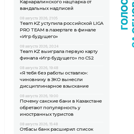
Каркаралинского нацпарка от
вандальных надписей
08 августа 2026, 21:05
Team KZ уступила российской LIGA
PRO TEAM в лазертаге в финале
«Игр будущего»
08 августа 2026, 20:24
Team KZ выиграла первую карту
финала «Игр будущего» по CS2
08 августа 2026, 19:48
«Я тебя без работы оставлю»:
чиновнику в ЗКО вынесли
дисциплинарное взыскание
08 августа 2026, 19:00
Почему сакские бани в Казахстане
обретают популярность у
иностранных туристов
08 августа 2026, 15:48
Отбасы банк расширил список