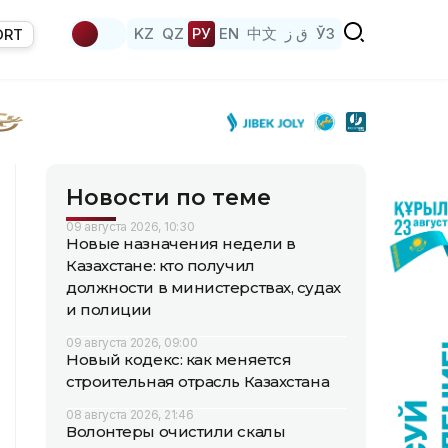
KZ
QZ
РУ
EN
中文
ق ز
ЎЗ
ORT
Новости по теме
09 августа 2026, 10:30
Новые назначения недели в
Казахстане: кто получил
должности в министерствах, судах
и полиции
09 августа 2026, 09:00
Новый кодекс: как меняется
строительная отрасль Казахстана
08 августа 2026, 21:46
Волонтеры очистили скалы