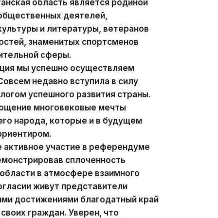
анская область является родиной
 общественных деятелей,
ультуры и литературы, ветеранов
остей, знаменитых спортсменов
ительной сферы.
ация мы успешно осуществляем
овсем недавно вступила в силу
алогом успешного развития страны.
лощение многовековые мечты
го народа, которые и в будущем
ориентиром.
е активное участие в референдуме
демонстрировав сплоченность
 области в атмосфере взаимного
согласии живут представители
оими достижениями благодатный край
своих граждан. Уверен, что