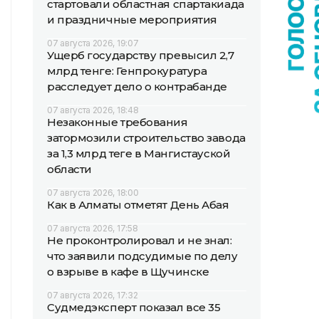
стартовали областная спартакиада
и праздничные мероприятия
07 августа 2026, 19:07
Ущерб государству превысил 2,7
млрд тенге: Генпрокуратура
расследует дело о контрабанде
07 августа 2026, 18:48
Незаконные требования
затормозили строительство завода
за 1,3 млрд теңге в Мангистауской
области
07 августа 2026, 18:00
Как в Алматы отметят День Абая
07 августа 2026, 17:58
Не проконтролировал и не знал:
что заявили подсудимые по делу
о взрыве в кафе в Щучинске
07 августа 2026, 17:32
Судмедэксперт показал все 35