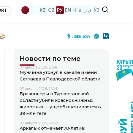
KZ
QZ
РУ
EN
中文
ق ز
ЎЗ
ORT
Новости по теме
07 августа 2026, 21:58
Мужчина утонул в канале имени
Сатпаева в Павлодарской области
07 августа 2026, 21:24
Браконьеры в Туркестанской
области убили краснокнижных
животных — ущерб оценивается в
39 млн теңге
07 августа 2026, 20:52
Аркалык отмечает 70-летие: