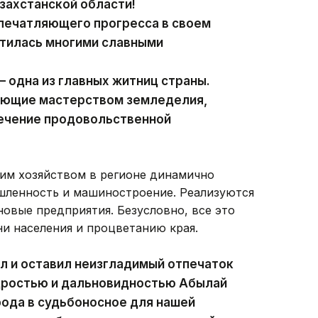
захстанской области!
впечатляющего прогресса в своем
гатилась многими славными
 одна из главных житниц страны.
еющие мастерством земледелия,
печение продовольственной
ким хозяйством в регионе динамично
ленность и машиностроение. Реализуются
овые предприятия. Безусловно, все это
и населения и процветанию края.
л и оставил неизгладимый отпечаток
удростью и дальновидностью Абылай
рода в судьбоносное для нашей