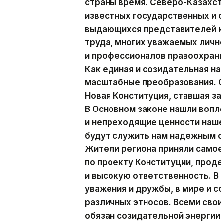
страны время. Северо-Казахст
известных государственных и
выдающихся представителей к
труда, многих уважаемых личн
и профессионалов правоохран
Как единая и созидательная н
масштабные преобразования. С
Новая Конституция, ставшая з
В Основном законе нашли воп
и непреходящие ценности наше
будут служить нам надежным 
Жители региона приняли само
по проекту Конституции, про
и высокую ответственность. В
уважения и дружбы, в мире и 
различных этносов. Всеми св
обязан созидательной энергии 