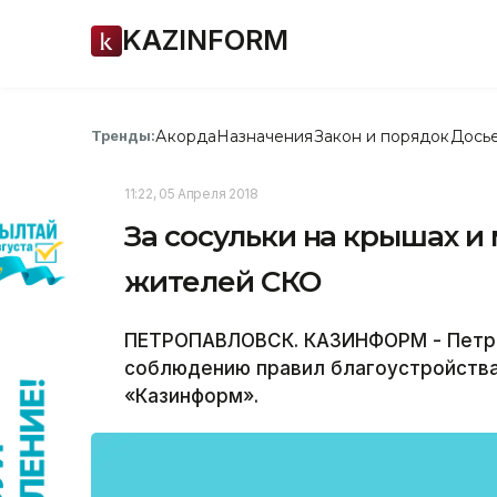
KAZINFORM
Акорда
Назначения
Закон и порядок
Дось
Тренды:
11:22, 05 Апреля 2018
За сосульки на крышах и
жителей СКО
ПЕТРОПАВЛОВСК. КАЗИНФОРМ - Петро
соблюдению правил благоустройства
«Казинформ».