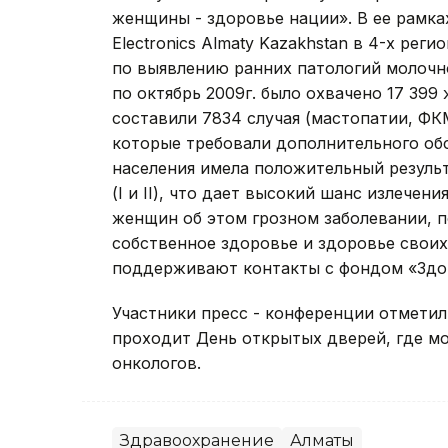
женщины - здоровье нации». В ее рамк
Electronics Almaty Kazakhstan в 4-х ре
по выявлению ранних патологий молочно
по октябрь 2009г. было охвачено 17 39
составили 7834 случая (мастопатии, ФКМ
которые требовали дополнительного об
населения имела положительный результ
(I и II), что дает высокий шанс излече
женщин об этом грозном заболевании, 
собственное здоровье и здоровье свои
поддерживают контакты с фондом «Здор
Участники пресс - конференции отметил
проходит День открытых дверей, где м
онкологов.
Здравоохранение
Алматы