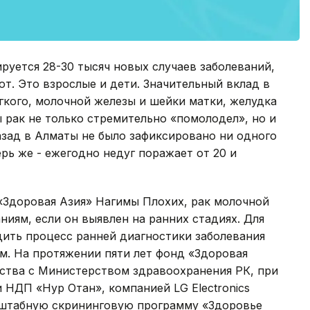
руется 28-30 тысяч новых случаев заболеваний,
т. Это взрослые и дети. Значительный вклад в
егкого, молочной железы и шейки матки, желудка
ы рак не только стремительно «помолодел», но и
назад в Алматы не было зафиксировано ни одного
ерь же - ежегодно недуг поражает от 20 и
«Здоровая Азия» Нагимы Плохих, рак молочной
ниям, если он выявлен на ранних стадиях. Для
адить процесс ранней диагностики заболевания
м. На протяжении пяти лет фонд «Здоровая
ества с Министерством здравоохранения РК, при
НДП «Нур Отан», компанией LG Electronics
сштабную скрининговую программу «Здоровье