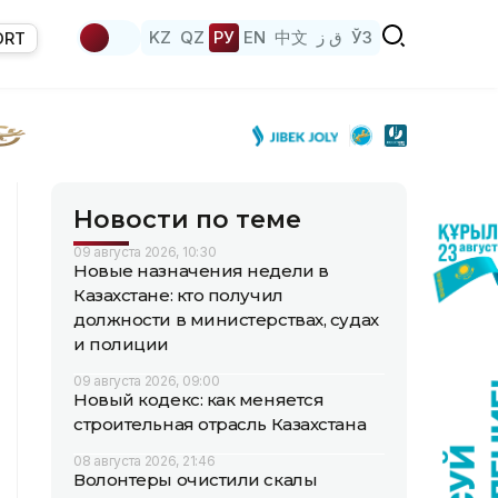
KZ
QZ
РУ
EN
中文
ق ز
ЎЗ
ORT
Новости по теме
09 августа 2026, 10:30
Новые назначения недели в
Казахстане: кто получил
должности в министерствах, судах
и полиции
09 августа 2026, 09:00
Новый кодекс: как меняется
строительная отрасль Казахстана
08 августа 2026, 21:46
Волонтеры очистили скалы