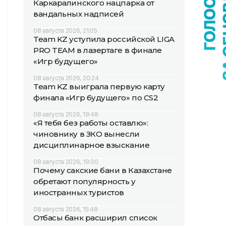
Каркаралинского нацпарка от
вандальных надписей
08 августа 2026, 21:05
Team KZ уступила российской LIGA
PRO TEAM в лазертаге в финале
«Игр будущего»
08 августа 2026, 20:24
Team KZ выиграла первую карту
финала «Игр будущего» по CS2
08 августа 2026, 19:48
«Я тебя без работы оставлю»:
чиновнику в ЗКО вынесли
дисциплинарное взыскание
08 августа 2026, 19:00
Почему сакские бани в Казахстане
обретают популярность у
иностранных туристов
08 августа 2026, 15:48
Отбасы банк расширил список