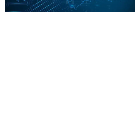
В разрезе регионов:
город Нур-Султан - 3,
город Алматы - 9,
Алматинская область - 1,
Атырауская область - 1,
Жамбылская область - 3,
Карагандинская область - 2.
Итого выздоровевших в Казахстане - 1290964.
Официальные источники (служебная)