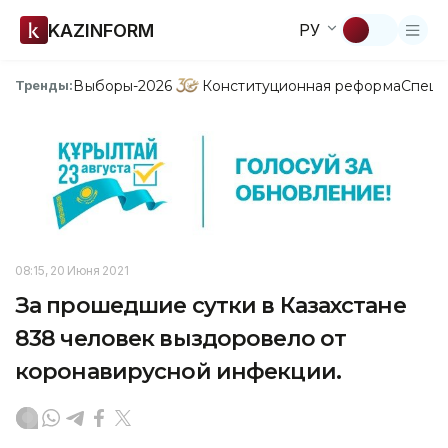
KAZINFORM
РУ
Выборы-2026
Конституционная реформа
Спецп
Тренды:
08:15, 20 Июня 2021
За прошедшие сутки в Казахстане
838 человек выздоровело от
коронавирусной инфекции.