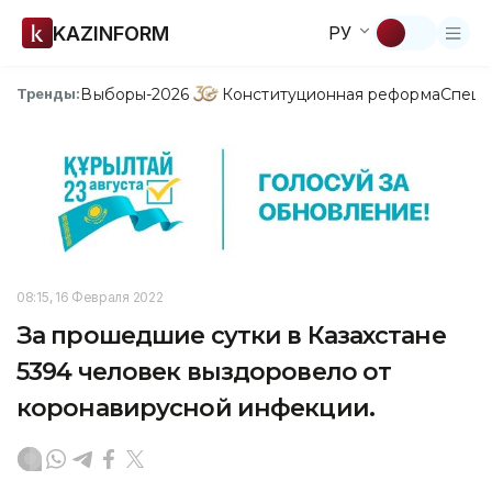
KAZINFORM
РУ
Выборы-2026
Конституционная реформа
Спецп
Тренды:
08:15, 16 Февраля 2022
За прошедшие сутки в Казахстане
5394 человек выздоровело от
коронавирусной инфекции.