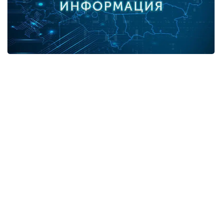
В разрезе регионов:
город Нур-Султан - 3,
город Алматы - 9,
Алматинская область - 1,
Атырауская область - 1,
Жамбылская область - 3,
Карагандинская область - 2.
Итого выздоровевших в Казахстане - 1290964.