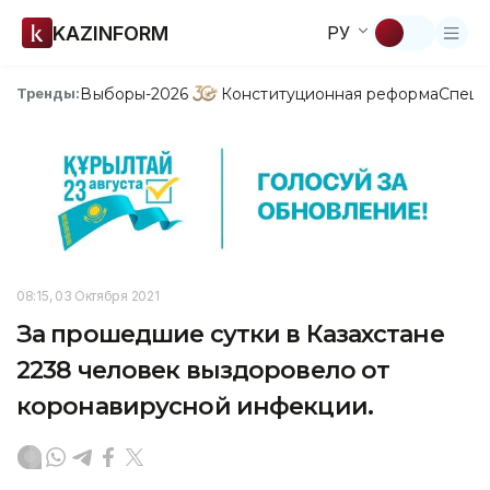
KAZINFORM
РУ
Выборы-2026
Конституционная реформа
Спецп
Тренды:
08:15, 03 Октября 2021
За прошедшие сутки в Казахстане
2238 человек выздоровело от
коронавирусной инфекции.