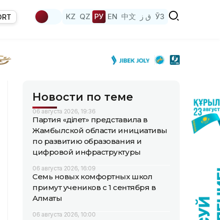
KZ
QZ
РУ
EN
中文
ق ز
ЎЗ
ORT
Новости по теме
06 августа 2026, 19:36
Партия «Әділет» представила в
Жамбылской области инициативы
по развитию образования и
цифровой инфраструктуры
06 августа 2026, 16:09
Семь новых комфортных школ
примут учеников с 1 сентября в
Алматы
06 августа 2026, 10:00