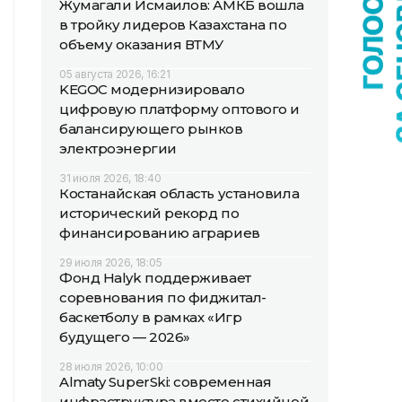
Жумагали Исмаилов: АМКБ вошла
в тройку лидеров Казахстана по
объему оказания ВТМУ
05 августа 2026, 16:21
KEGOC модернизировало
цифровую платформу оптового и
балансирующего рынков
электроэнергии
31 июля 2026, 18:40
Костанайская область установила
исторический рекорд по
финансированию аграриев
29 июля 2026, 18:05
Фонд Halyk поддерживает
соревнования по фиджитал-
баскетболу в рамках «Игр
будущего — 2026»
28 июля 2026, 10:00
Almaty SuperSki: современная
инфраструктура вместо стихийной