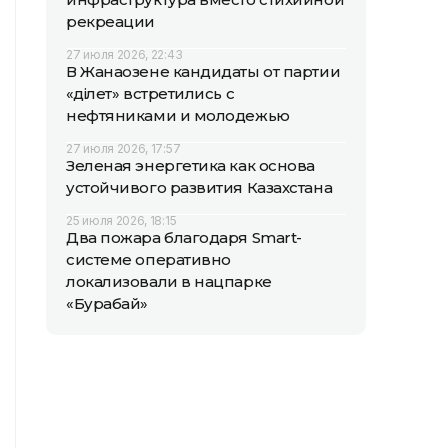
рекреации
27 июля 2026, 22:43
В Жанаозене кандидаты от партии
«Әділет» встретились с
нефтяниками и молодежью
27 июля 2026, 17:57
Зеленая энергетика как основа
устойчивого развития Казахстана
25 июля 2026, 18:15
Два пожара благодаря Smart-
системе оперативно
локализовали в нацпарке
«Бурабай»