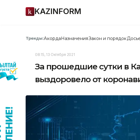
KAZINFORM
Акорда
Назначения
Закон и порядок
Дось
Тренды:
08:15, 13 Октября 2021
За прошедшие сутки в Ка
выздоровело от коронав