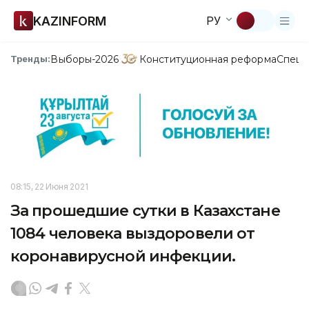
KAZINFORM
РУ
Выборы-2026
Конституционная реформа
Спецп
Тренды:
08:15, 22 Июня 2021
За прошедшие сутки в Казахстане
1084 человека выздоровели от
коронавирусной инфекции.